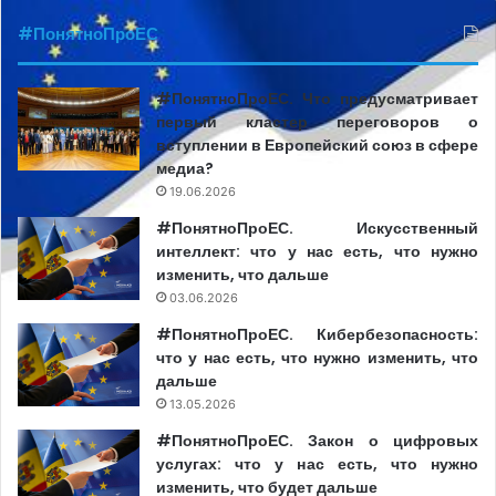
стороны властей страны происхождения,
#ПонятноПроЕС
негосударственных структур или преступных
организаций. Более того, люди, происходящие из
другого социо-культурного контекста, где СМИ играют
#ПонятноПроЕС. Что предусматривает
первый кластер переговоров о
ограниченную роль, могут не осознавать и не быть в
вступлении в Европейский союз в сфере
состоянии предвидеть все последствия своего
медиа?
решения появиться в массмедиа;
19.06.2026
#ПонятноПроЕС. Искусственный
● консультироваться со специалистами и
интеллект: что у нас есть, что нужно
организациями, имеющими конкретный опыт в этой
изменить, что дальше
области, чтобы предоставить общественности четкую
03.06.2026
и исчерпывающую информацию, которая бы
#ПонятноПроЕС. Кибербезопасность:
анализировала причины этих явлений.
что у нас есть, что нужно изменить, что
дальше
13.05.2026
В целях повышения качества историй о мигрантах и
миграции, основываясь на правах человека,
#ПонятноПроЕС. Закон о цифровых
услугах: что у нас есть, что нужно
Международная организация по миграции (МОМ)
, со
изменить, что будет дальше
своей стороны, выдвигает и другие предложения: