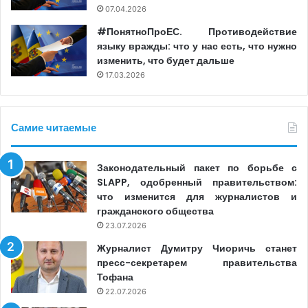
07.04.2026
#ПонятноПроЕС. Противодействие
Чтобы не путать термины, журналисты могут
языку вражды: что у нас есть, что нужно
обратиться к
Глоссарию МОМ по миграции
или
изменить, что будет дальше
поискать возможности для развития с помощью
17.03.2026
серии
онлайн-курсов
, направленных на
объяснение феномена миграции;
Самие читаемые
МОМ также рекомендует уважать достоинство
мигрантов, избегая использования
дегуманизирующих формулировок или метафор,
Законодательный пакет по борьбе с
которые представляют миграцию как форму
SLAPP, одобренный правительством:
что изменится для журналистов и
стихийного бедствия вроде наводнения или
гражданского общества
нашествия каких-то животных или насекомых
23.07.2026
(например, ассоциация со стаями);
Журналист Думитру Чиоричь станет
СМИ должны бороться с разжиганием ненависти и
пресс-секретарем правительства
подспудно налаживать контакты с мигрантами,
Тофана
поскольку важно учитывать их мнение и отражать
22.07.2026