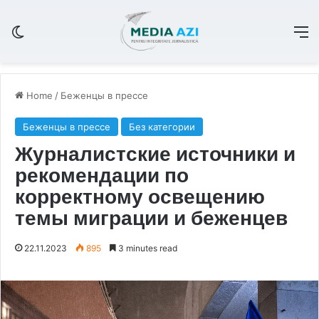
Switch skin
M
Home
/
Беженцы в прессе
Беженцы в прессе
Без категории
Журналистские источники и
рекомендации по
корректному освещению
темы миграции и беженцев
22.11.2023
895
3 minutes read