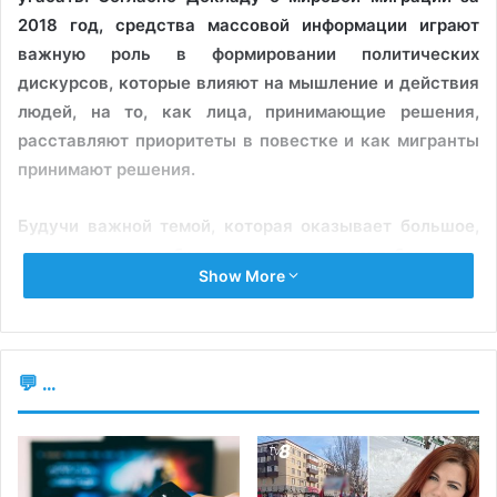
2018 год, средства массовой информации играют
важную роль в формировании политических
дискурсов, которые влияют на мышление и действия
людей, на то, как лица, принимающие решения,
расставляют приоритеты в повестке и как мигранты
принимают решения.
Будучи важной темой, которая оказывает большое,
сложное и разнообразное влияние, кризис беженцев
Show More
требует от журналистов не только
профессиональных, но и человеческих качеств.
Издание Media Azi собрало из нескольких
релевантных источников предложения относительно
💬 ...
основных норм при рассмотрении тем, связанных с
беженцами.
Так,
Римская Хартия
дает ряд рекомендаций о том, как