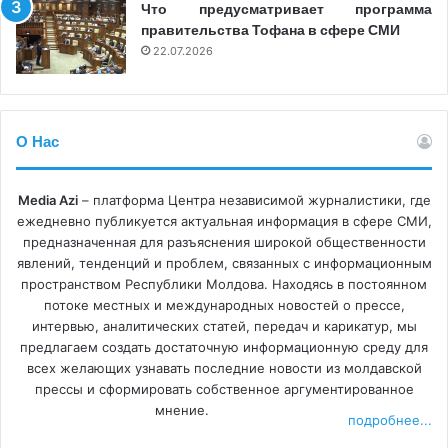
человеческий аспект этого явления;
Что предусматривает программа
правительства Тофана в сфере СМИ
Журналистам рекомендуется избегать
22.07.2026
виктимизации и упрощения освещаемых
материалов. В большинстве случаев мигранты
воспринимаются либо как проблема, либо как
жертвы. МОМ предлагает пропагандировать
О Нас
положительные аспекты миграции, такие как
истории успеха художников-иммигрантов,
Media Azi
– платформа Центра независимой журналистики, где
денежные переводы, присылаемые диаспорой,
ежедневно публикуется актуальная информация в сфере СМИ,
или вклад мигрантов в развитие страны
предназначенная для разъяснения широкой общественности
явлений, тенденций и проблем, связанных с информационным
пребывания;
пространством Республики Молдова. Находясь в постоянном
Приветствуется, когда СМИ помещают историю
потоке местных и международных новостей о прессе,
миграции в глобальный контекст, поскольку
интервью, аналитических статей, передач и карикатур, мы
предлагаем создать достаточную информационную среду для
местные или национальные интересы могут
всех желающих узнавать последние новости из молдавской
преобладать в ущерб более широкому пониманию
прессы и сформировать собственное аргументированное
миграции и ее причин;
мнение.
подробнее...
Важное значение имеет продвижение в обществе