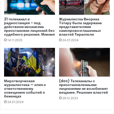
средства массовой информации должны освещать
проблемы лиц, ищущих убежища, беженцев, жертв
торговли людьми и мигрантов. В документе основное
21 телеканал и
Журналистка Виорика
радиостанция – под
Тэтару была задержана
внимание уделяется тому, как журналистам следует
действием механизма
представителями
понимать и подбирать правильную терминологию,
приостановки лицензий без
самопровозглашенных
судебного решения. Мнения
властей Тирасполя
которая бы соответствовала национальному и
14.11.2025
24.01.2024
международному законодательству. Среди прочего,
Хартия требует от журналистов:
● избегать распространения неточной, упрощенной
или искаженной информации о лицах, ищущих
убежища, беженцах, жертвах торговли людьми и
Миротворческая
(doc) Телеканалы с
мигрантах;
журналистика — ключ к
приостановленными
ответственному
лицензиями не возобновят
освещению событий о
вещание. Решение властей
● обеспечивать им анонимность, поясняя, что лица,
беженцах
29.12.2023
24.01.2024
которых можно идентифицировать, а также их
родственники, могут подвергнуться репрессиям со