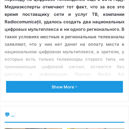
Медиаэксперты отмечают тот факт, что за все это
время поставщику сети и услуг ТВ, компании
Radiocomunicații, удалось создать два национальных
цифровых мультиплекса и ни одного регионального. В
таких условиях местные и региональные телеканалы
заявляют, что у них нет денег на оплату места в
национальном цифровом мультиплексе, а зрители, у
которых есть только телевизоры старого типа, не
принимающие цифровой сигнал, остаются без
доступа к информации. Портал Media Azi
побеседовал о возможных решениях с менеджерами
Show More
нескольких телеканалов за пределами Кишинева.
Ана Голубенко, директор телеканала Elita TV в Резине,
утверждает, что телеканал транслирует аналоговый
💬 ...
сигнал в шести районах, и что с ней уже связались
представители Национального агентства по