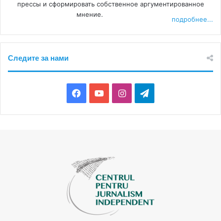
прессы и сформировать собственное аргументированное
кабельного ТВ, а для людей это проблема, особенно в
мнение.
сельской местности», – отметила Вера Булгару.
подробнее...
НЕДОРОГИЕ РЕШЕНИЯ
Следите за нами
По подсчетам Андрея Баргана, строительство
классического цифрового регионального мультиплекса
Facebook
YouTube
Instagram
Telegram
обойдется примерно в 100 тысяч евро. «Мы не можем
заплатить за вступление в национальный или
региональный мультиплекс, если его создаст компания
Radiocumunicații или кто-то другой», – настаивает он.
Он надеется, что Media TV сможет попасть в
региональный мультиплекс с помощью грантов после
того, как будет объявлен конкурс на использование
частоты для районов Чимишлия, Леова, Басарабяска и
Хынчешть.