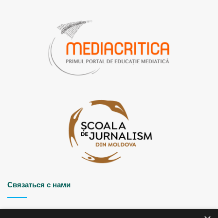
Вера Булгару убеждена, что проблема цифрового
вещания может быть решена с относительно
небольшими затратами. Она хотела бы транслировать
цифровой сигнал через собственный вещатель,
который намерена приобрести за счет гранта. «Это
стоит не так дорого, как нам говорят. Все местные
каналы присутствуют в Интернете. Можно поместить
15 каналов в один цифровой передатчик. Я
устанавливаю передатчик на свою цифровую частоту в
мультиплексе, в Дрокии, и вещаю туда через Интернет.
Берем каналы из интернета, вводим их в передатчик и
предлагаем зрителю, сигнал идет, и люди могут
смотреть бесплатно. У нас, местных станций, уже есть
антенна и передатчик. Аналоговый передатчик
заменяется цифровым», – такой вариант предлагает
Связаться с нами
представительница телеканала Drochia TV.
Strada Șciusev, 53
Людмила Топал с телеканала Bas TV из Басарабяски