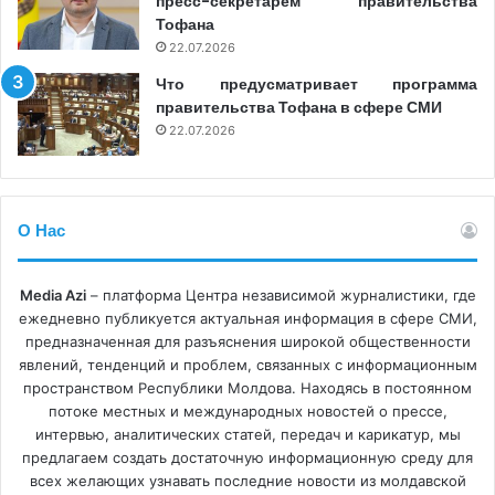
пресс-секретарем правительства
телевидение очень необходим. Конечно, в первую
Тофана
очередь нужно было подготовить зрителя, он должен
22.07.2026
был уже пользоваться цифровой технологией, чтобы
Что предусматривает программа
правительства Тофана в сфере СМИ
при переходе у телевидения уже были зрители. Но в
22.07.2026
нашей стране дело остановилось с прекращением
действия аналоговых лицензий. Люди остались без
источников информации, особенно местных», – сказала
Вера Булгару.
О Нас
Она уточнила, что в настоящее время канал
Media Azi
– платформа Центра независимой журналистики, где
предоставляет медиауслуги только по кабелю, хотя
ежедневно публикуется актуальная информация в сфере СМИ,
некоторые граждане по-прежнему запрашивают
предназначенная для разъяснения широкой общественности
аудиовизуальные программы в аналоговом формате.
явлений, тенденций и проблем, связанных с информационным
пространством Республики Молдова. Находясь в постоянном
«Люди приходили в студию и говорили, что купили
потоке местных и международных новостей о прессе,
антенну за 100 леев и бесплатно смотрят 5-6 каналов, и
интервью, аналитических статей, передач и карикатур, мы
им этого достаточно. Но с ростом цен на
предлагаем создать достаточную информационную среду для
электроэнергию будет увеличение стоимости
всех желающих узнавать последние новости из молдавской