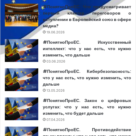
аудиовизуальных медиауслуг обязаны соблюдать
#ПонятноПроЕС. Что предусматривает
требования по обеспечению информирования
первый кластер переговоров о
общественности.
вступлении в Европейский союз в сфере
медиа?
Ранее
Media Azi
сообщало, что GRT уже был
19.06.2026
оштрафован на 7000 леев за нарушения в освещении
#ПонятноПроЕС. Искусственный
избирательной кампании и на две штрафы на общую
интеллект: что у нас есть, что нужно
изменить, что дальше
сумму 60 000 леев за неоднократные нарушения норм
03.06.2026
по обеспечению информирования общественности,
#ПонятноПроЕС. Кибербезопасность:
предусмотренных Кодексом аудиовизуальных медиа-
что у нас есть, что нужно изменить, что
услуг. В то же время, на заседании 11 сентября Совет
дальше
директоров постановил приостановить на один день
13.05.2026
право GRT на трансляцию коммерческих сообщений.
#ПонятноПроЕС. Закон о цифровых
услугах: что у нас есть, что нужно
изменить, что будет дальше
07.04.2026
#ПонятноПроЕС. Противодействие
языку вражды: что у нас есть, что нужно