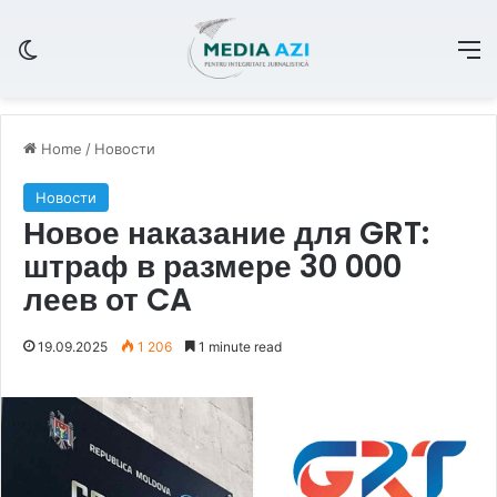
Switch skin
M
Home
/
Новости
Новости
Новое наказание для GRT:
штраф в размере 30 000
леев от CA
19.09.2025
1 206
1 minute read