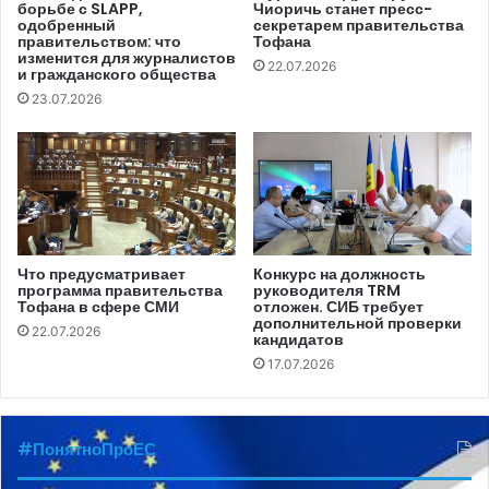
борьбе с SLAPP,
Чиоричь станет пресс-
Федерации в национальном аудиовизуальном
одобренный
секретарем правительства
пространстве; односторонний и предвзятый подход к
правительством: что
Тофана
изменится для журналистов
событию национального значения, такому как День
22.07.2026
и гражданского общества
Независимости; использование манипулятивных техник
23.07.2026
и выступление, несущее призыв к дискриминации.
Среди ложных утверждений Илана Шора, не
подкрепленных официальными данными, можно
назвать следующие: «… за 30 лет независимости
страны, в первую очередь, молдаване в Молдове
Что предусматривает
Конкурс на должность
программа правительства
руководителя TRM
остались практически третью частью населения»;
Тофана в сфере СМИ
отложен. СИБ требует
«Уровень жизни наших граждан близок к уровню
дополнительной проверки
22.07.2026
кандидатов
бедности»; «…настоящую независимость мы обрели в
17.07.2026
44-м, когда изгнали фашистов с нашей земли».
Совет по аудиовизуальных медиауслуг уточняет, что,
#ПонятноПроЕС
согласно законодательству, поставщики нелинейных