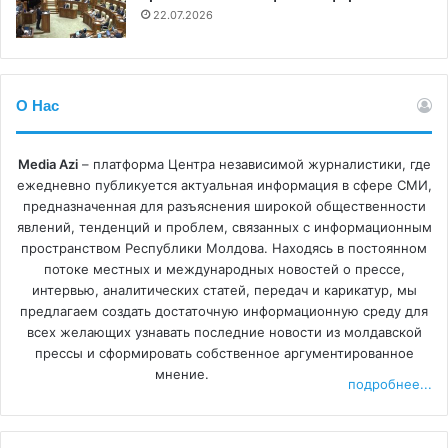
22.07.2026
Когда я попал в IPN, я понял, что работа в агентстве это
не комфортный поток, а постоянное напряжение,
скорость и ответственность. В эпоху соцсетей
О Нас
агентства не устарели, а стали последней линией
обороны между фактом и хаосом.
Media Azi
– платформа Центра независимой журналистики, где
ежедневно публикуется актуальная информация в сфере СМИ,
Информационные агентства нужны не всем. Они не для
предназначенная для разъяснения широкой общественности
тех, кто заходит почитать новости украденные на
явлений, тенденций и проблем, связанных с информационным
других ресурсах. Агентства нужны тем, кто принимает
пространством Республики Молдова. Находясь в постоянном
решения, кто думает и хочет понимать реальность.
потоке местных и международных новостей о прессе,
интервью, аналитических статей, передач и карикатур, мы
предлагаем создать достаточную информационную среду для
Руководить информационным агентством в эпоху
всех желающих узнавать последние новости из молдавской
соцсетей сложно не только профессионально, но и
прессы и сформировать собственное аргументированное
финансово. Агентства плохо вписываются в логику
мнение.
подробнее...
рынка традиционных медиа. Мы не живём за счёт
кликов и вирусности, но и не можем существовать на
энтузиазме.