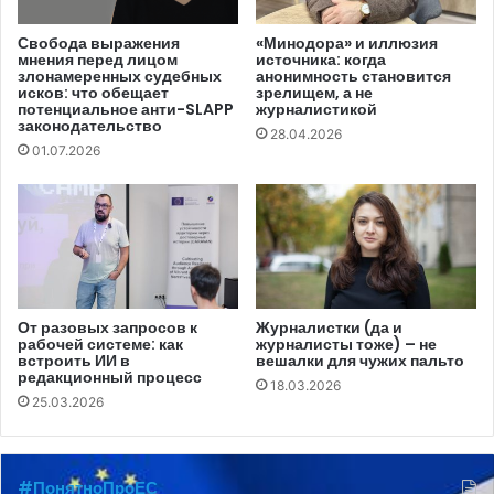
Эта разница особенно заметна в экономике профессии.
Когда при перезаключении контракта на новостную
Свобода выражения
«Минодора» и иллюзия
мнения перед лицом
источника: когда
рассылку я услышал от одной местной редакции: «Нам
злонамеренных судебных
анонимность становится
выгоднее заплатить пару тысяч долларов в год за
исков: что обещает
зрелищем, а не
потенциальное анти-SLAPP
журналистикой
подписку, чем содержать корреспондента за 8–10
законодательство
28.04.2026
тысяч», это прозвучало одновременно цинично и
01.07.2026
честно. Цинично — потому что редакции отказываются
нанимать и учить репортёров, но при этом спокойно
соглашаются иметь сотрудника, который фактически
занимается копированием и вставкой уже написанных
новостей. Именно здесь и проявляется проблема
кадрового дефицита в молдавской журналистике.
От разовых запросов к
Журналистки (да и
рабочей системе: как
журналисты тоже) – не
встроить ИИ в
вешалки для чужих пальто
Агентство стало инфраструктурой, заменяющей
редакционный процесс
18.03.2026
25.03.2026
дорогую и уязвимую репортерскую сеть. Но вместе с
этим оно взяло на себя чужую ответственность.
#ПонятноПроЕС
На новости IPN подписаны почти все посольства в