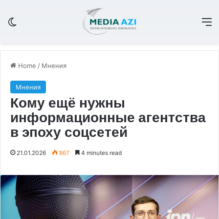
Switch skin
M
Home
/
Мнения
Мнения
Кому ещё нужны
информационные агентства
в эпоху соцсетей
21.01.2026
867
4 minutes read