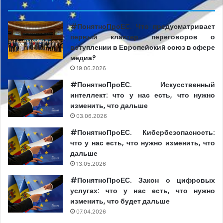
Молдове, министерства, мэрии, банки, крупные
компании, телеканалы, радиостанции, сайты, Telegram-
#ПонятноПроЕС. Что предусматривает
первый кластер переговоров о
каналы и международные организации. Одна ошибка, и
вступлении в Европейский союз в сфере
ты вводишь в заблуждение не сотню подписчиков, а
медиа?
тысячи людей, принимающих решения. От чиновников
19.06.2026
до дипломатов, от редакторов до банкиров. В соцсетях
#ПонятноПроЕС. Искусственный
публикацию можно удалить и забыть. А агентство
интеллект: что у нас есть, что нужно
живёт с архивом, памятью и репутацией, которая
изменить, что дальше
строится годами и может быть разрушена одним
03.06.2026
необдуманным абзацем.
#ПонятноПроЕС. Кибербезопасность:
что у нас есть, что нужно изменить, что
Поэтому агентство — это не «контент», а целая
дальше
13.05.2026
система. Проверки, источников, редакторских
фильтров и самоконтроля. У нас нельзя нагенерировать
#ПонятноПроЕС. Закон о цифровых
услугах: что у нас есть, что нужно
двадцать новостей и надеяться, что одна «выстрелит».
изменить, что будет дальше
Нельзя публиковать текст только потому, что он
07.04.2026
кликабельный, если он не подтвержден. Ошибка