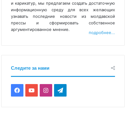
и карикатур, мы предлагаем создать достаточную
информационную среду для всех желающих
узнавать последние новости из молдавской
прессы и сформировать собственное
аргументированное мнение.
подробнее...
Следите за нами
F
Y
I
T
a
o
n
e
c
u
s
l
e
T
t
e