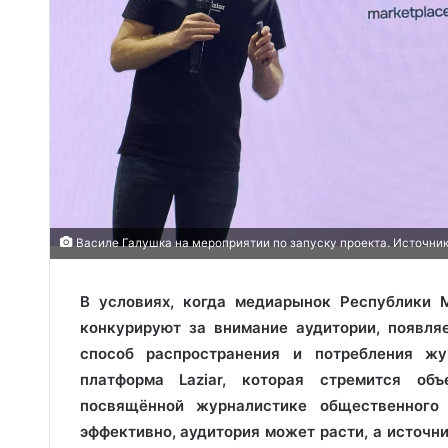
Василе Галушка на мероприятии по запуску проекта. Источник:
В условиях, когда медиарынок Республики 
конкурируют за внимание аудитории, появля
способ распространения и потребления жу
платформа Laziar, которая стремится об
посвящённой журналистике общественного 
эффективно, аудитория может расти, а источн