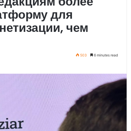
едакциям более
атформу для
нетизации, чем
503
6 minutes read