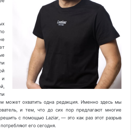
её
ых
по
не
ет
ые
ли
ой
 и
й,
ли
чем может охватить одна редакция. Именно здесь мы
ователь, и тем, что до сих пор предлагают многие
м решить с помощью
Laziar
, — это как раз этот разрыв
потребляют его сегодня.