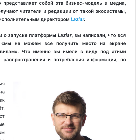
о представляет собой эта бизнес-модель в медиа,
олучают читатели и редакции от такой экосистемы,
, исполнительным директором
Laziar
.
ли о запуске платформы
Laziar
, вы написали, что вся
 «мы не можем все получить место на экране
авилам». Что именно вы имели в виду под этими
 распространения и потребления информации, по
ия
на
ак
т.
ют
ые
ом