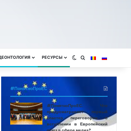
 ДЕОНТОЛОГИЯ
РЕСУРСЫ
Switch skin
Search for
#ПонятноПроЕС
#ПонятноПроЕС. Что
предусматривает первый
кластер переговоров о
вступлении в Европейский
союз в сфере медиа?