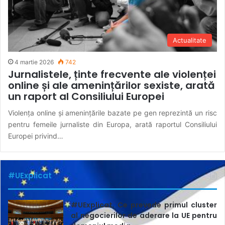
Actualitate
4 martie 2026
742
Jurnalistele, ținte frecvente ale violenței
online și ale amenințărilor sexiste, arată
un raport al Consiliului Europei
Violența online și amenințările bazate pe gen reprezintă un risc
pentru femeile jurnaliste din Europa, arată raportul Consiliului
Europei privind…
#UExplicat
#UExplicat. Ce prevede primul cluster
al negocierilor de aderare la UE pentru