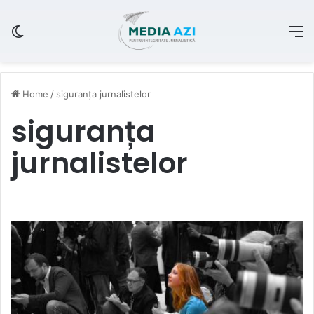
Switch skin
M
Home
/
siguranța jurnalistelor
siguranța
jurnalistelor