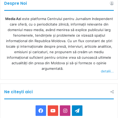
Despre Noi
Media Azi
este platforma Centrului pentru Jurnalism Independent
care oferă, cu o periodicitate zilnică, informații relevante din
domeniul mass-media, având menirea să explice publicului larg
fenomenele, tendințele și problemele ce vizează spațiul
informațional din Republica Moldova. Cu un flux constant de ştiri
locale şi internaţionale despre presă, interviuri, articole analitice,
emisiuni și caricaturi, ne propunem să creăm un mediu
informaţional suficient pentru oricine vrea să cunoască ultimele
actualităţi din presa din Moldova şi să-şi formeze o opinie
argumentată.
detalii...
Ne citești aici
F
Y
I
T