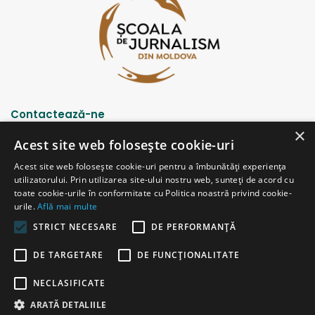
Contactează-ne
×
Acest site web folosește cookie-uri
Strada Șciusev, 53
Acest site web folosește cookie-uri pentru a îmbunătăți experiența
2012 Chișinău, Republica Moldova
utilizatorului. Prin utilizarea site-ului nostru web, sunteți de acord cu
tel: (+373 22) 213652, 227539
toate cookie-urile în conformitate cu Politica noastră privind cookie-
fax: (+373 22) 226681
urile.
Află mai multe
Email: redactia@ijc.md
STRICT NECESARE
DE PERFORMANȚĂ
DE TARGETARE
DE FUNCŢIONALITATE
© Copyright 2026, All Rights Reserved |
Powered by ProWeb
NECLASIFICATE
versiunea veche
ARATĂ DETALIILE